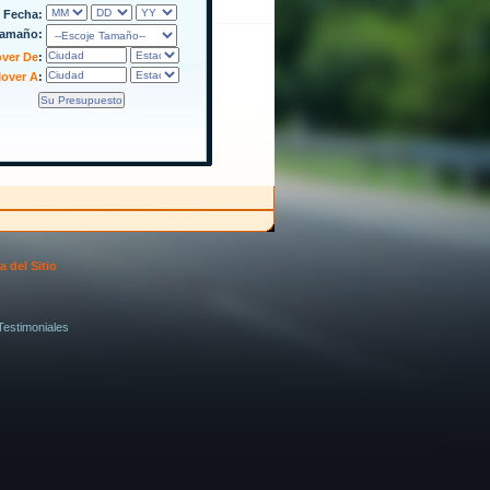
Fecha:
amaño:
ver De
:
over A
:
 del Sitio
Testimoniales