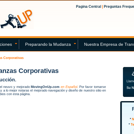
Pagina Central
|
Preguntas Frequ
ciones
Preparando la Mudanza
Nuestra Empresa de Tran
s Corporativas
nzas Corporativas
ucción.
Llam
 el neuvo y mejorado
MovingOnUp.com
en Español
. Por favor tomarse
Su 
y a lo mejor notaras el mejorado navegación y diseño de nuestro sitio en
bios con esta página.
*
N
*
T