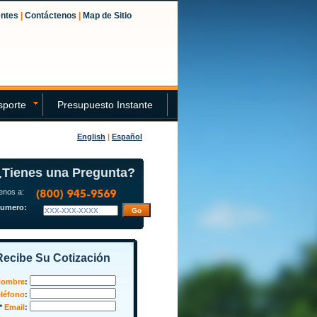
entes
|
Contáctenos
|
Map de Sitio
sporte
Presupuesto Instante
English
|
Español
¿Tienes una Pregunta?
enos a:
Numero:
Recibe Su Cotización
ombre
:
eléfono
:
*
Email
: