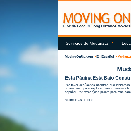
Servicios de Mudanzas
Loca
MovingOnUp.com
>
En Español
>
Mudanza
Muda
Esta Página Está Bajo Constr
Por favor excúsenos mientras que lanzamos
un momento para explorar nuestro nuevo sitio 
español. Por favor fíjese pronto para mas cam
Muchisimas gracias.