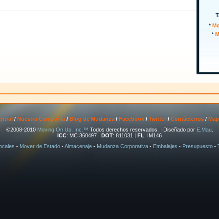
T
*
Mo
*
M
ntral
/
Nuestra Compañía
/
Blog de Mudanza
/
Facebook
/
Twitter
/
Contáctenos
/
Mapa
©2008-2010
Moving On Up, Inc.™
Todos derechos reservados. | Diseñado por
E.Mau
.
ICC
: MC 360497 |
DOT
: 811031 |
FL
: IM146
ocales
-
Mover de Estado
-
Almacenaje
-
Mudanza Corporativa
-
Embalajes
-
Presupuesto
-